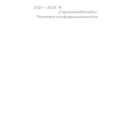
2021 —
2026
©
«ГармонияТепла34»
Политика конфиденциальности