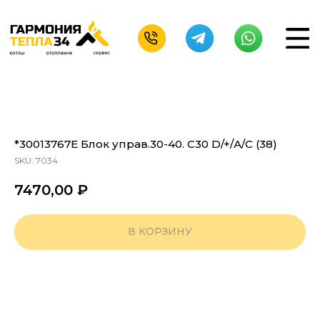
*30013767Е Блок управ.30-40. С30 D/+/А/С (38)
SKU:
7034
7470,00
₽
В КОРЗИНУ