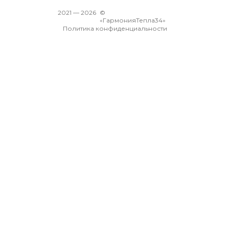
2021 —
2026
©
«ГармонияТепла34»
Политика конфиденциальности