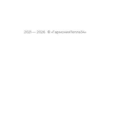
2021 —
2026
© «ГармонияТепла34»