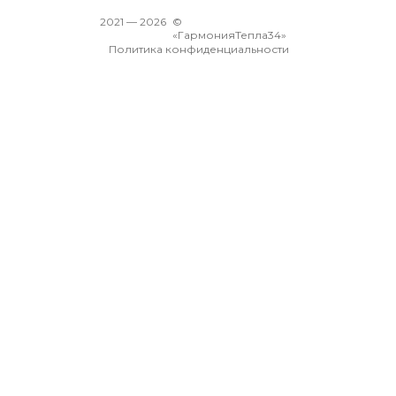
2021 —
2026
©
«ГармонияТепла34»
Политика конфиденциальности