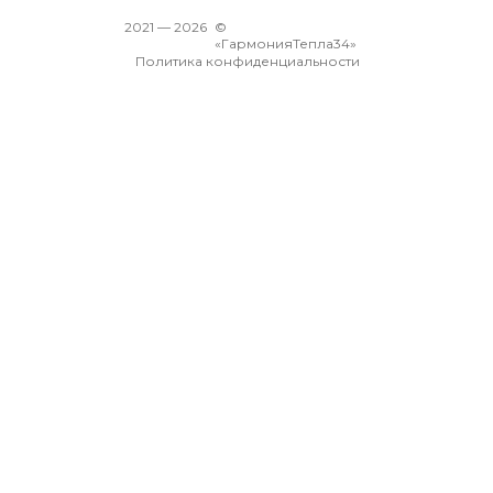
2021 —
2026
©
«ГармонияТепла34»
Политика конфиденциальности