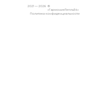
2021 —
2026
©
«ГармонияТепла34»
Политика конфиденциальности