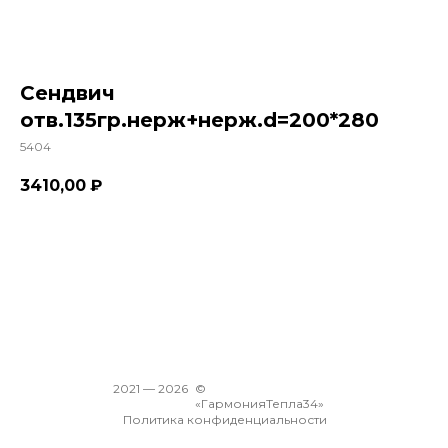
Сендвич
отв.135гр.нерж+нерж.d=200*280
5404
3410,00
₽
В корзину
2021 —
2026
©
«ГармонияТепла34»
Политика конфиденциальности