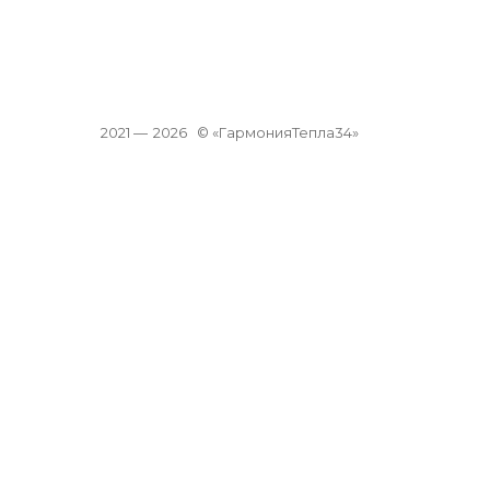
2021 —
2026
© «ГармонияТепла34»