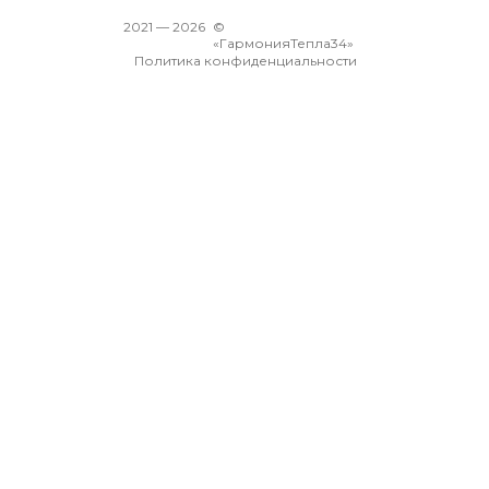
2021 —
2026
©
«ГармонияТепла34»
Политика конфиденциальности