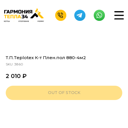
Т.П.Teplotex К-т Плен.пол 880-4м2
SKU:
3860
2 010
₽
OUT OF STOCK