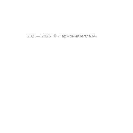
2021 —
2026
© «ГармонияТепла34»