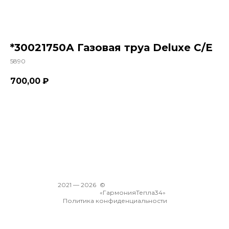
*30021750А Газовая труа Deluxe C/E
5890
700,00
₽
В корзину
2021 —
2026
©
«ГармонияТепла34»
Политика конфиденциальности