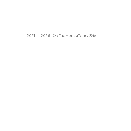
2021 —
2026
© «ГармонияТепла34»