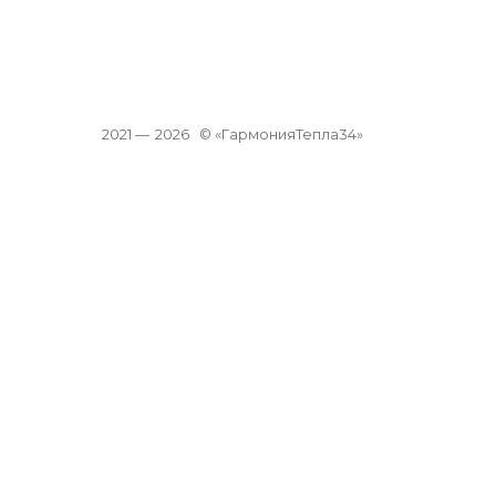
2021 —
2026
© «ГармонияТепла34»