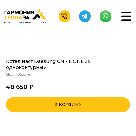
Котел наст Daesung CN - E ONE 35
одноконтурный
SKU:
7055one
48 650
₽
В КОРЗИНУ