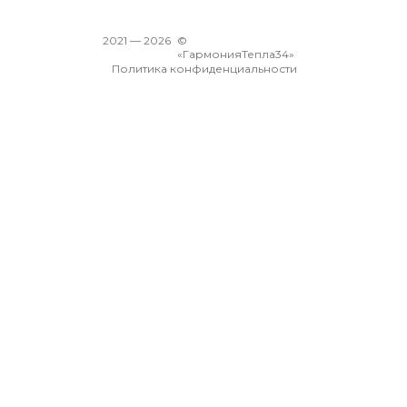
2021 —
2026
©
«ГармонияТепла34»
Политика конфиденциальности