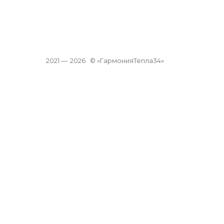
2021 —
2026
© «ГармонияТепла34»