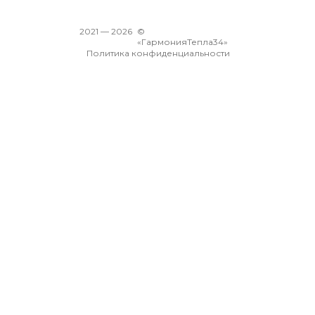
2021 —
2026
©
«ГармонияТепла34»
Политика конфиденциальности