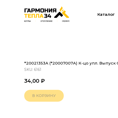
Каталог
*20021353А (*20007007А) К-цо упл. Выпуск 
SKU:
6161
34,00
₽
В КОРЗИНУ