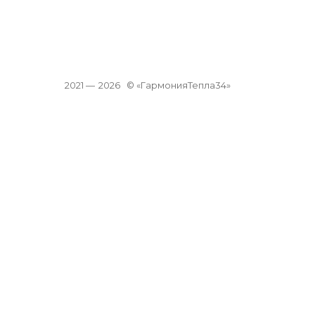
2021 —
2026
© «ГармонияТепла34»