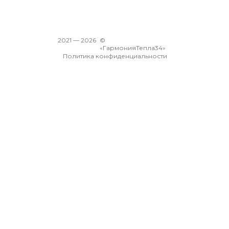
2021 —
2026
©
«ГармонияТепла34»
Политика конфиденциальности