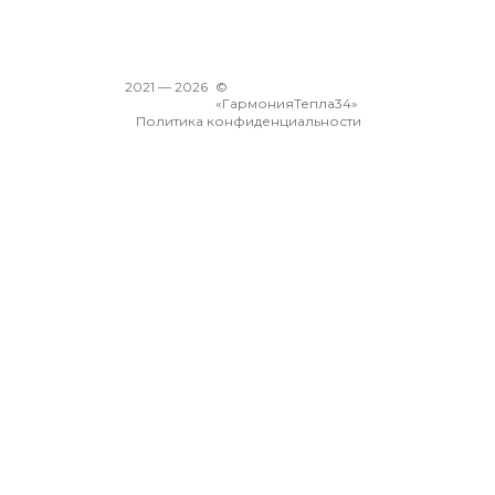
2021 —
2026
©
«ГармонияТепла34»
Политика конфиденциальности