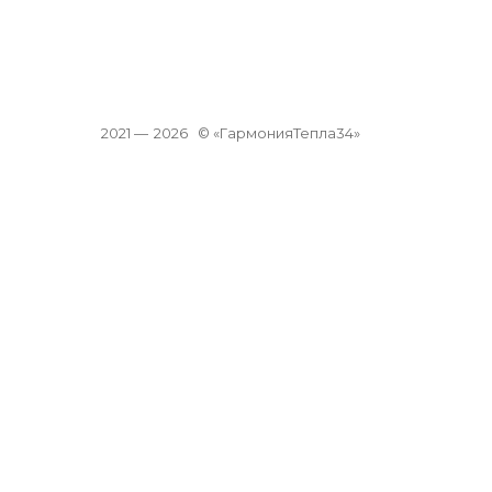
2021 —
2026
© «ГармонияТепла34»