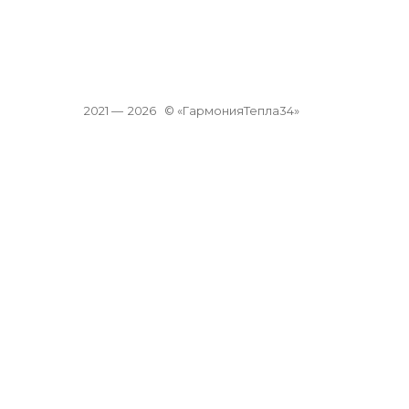
2021 —
2026
© «ГармонияТепла34»