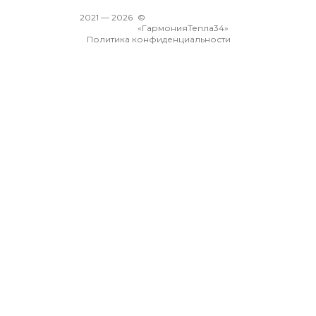
2021 —
2026
©
«ГармонияТепла34»
Политика конфиденциальности