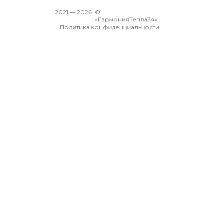
2021 —
2026
©
«ГармонияТепла34»
Политика конфиденциальности