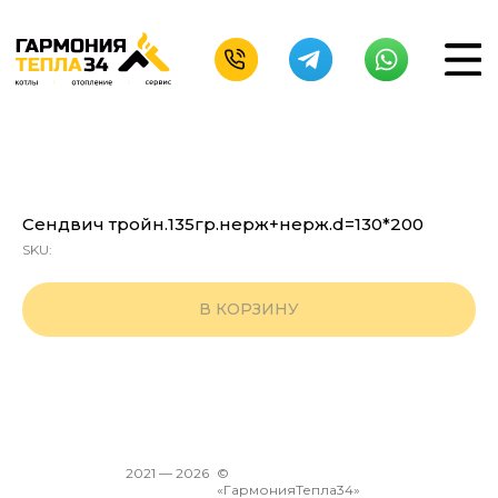
Сендвич тройн.135гр.нерж+нерж.d=130*200
SKU:
В КОРЗИНУ
2021 —
2026
©
«ГармонияТепла34»