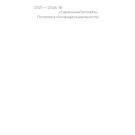
2021 —
2026
©
«ГармонияТепла34»
Политика конфиденциальности