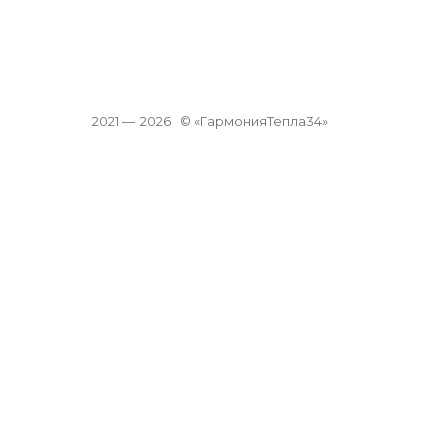
2021 —
2026
© «ГармонияТепла34»