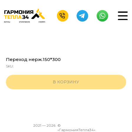
Переход нерж.150*300
SKU:
В КОРЗИНУ
2021 —
2026
©
«ГармонияТепла34»