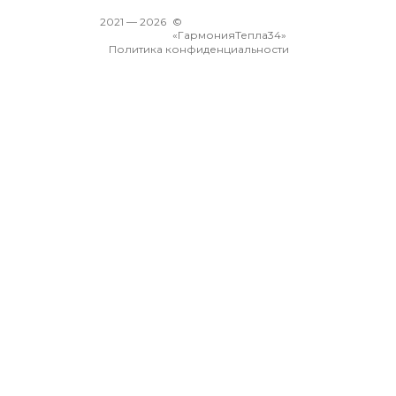
2021 —
2026
©
«ГармонияТепла34»
Политика конфиденциальности