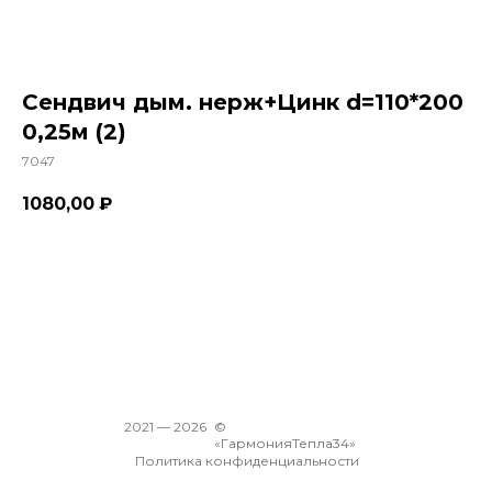
Сендвич дым. нерж+Цинк d=110*200
0,25м (2)
7047
1080,00
₽
В корзину
2021 —
2026
©
«ГармонияТепла34»
Политика конфиденциальности