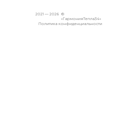
2021 —
2026
©
«ГармонияТепла34»
Политика конфиденциальности