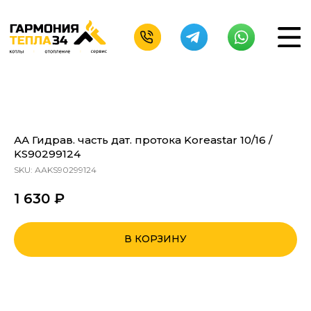
АА Гидрав. часть дат. протока Koreastar 10/16 /
KS90299124
SKU:
ААKS90299124
1 630
₽
В КОРЗИНУ