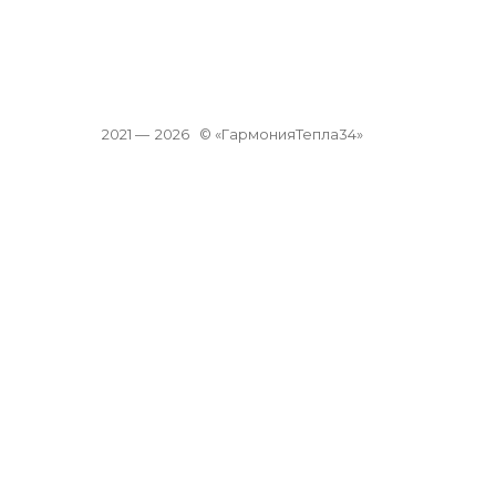
2021 —
2026
© «ГармонияТепла34»