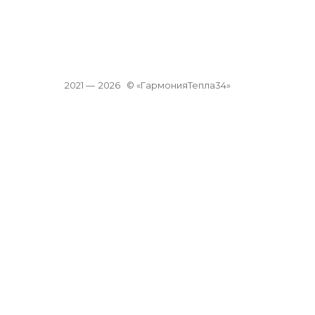
2021 —
2026
© «ГармонияТепла34»