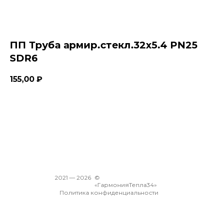
ПП Труба армир.стекл.32х5.4 PN25
SDR6
155,00
₽
В корзину
2021 —
2026
©
«ГармонияТепла34»
Политика конфиденциальности