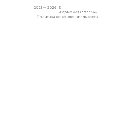
2021 —
2026
©
«ГармонияТепла34»
Политика конфиденциальности