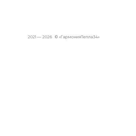
2021 —
2026
© «ГармонияТепла34»