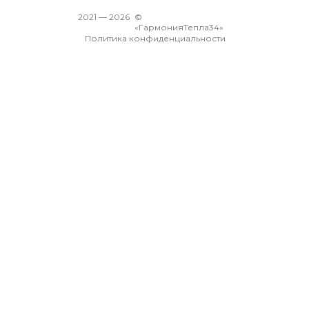
2021 —
2026
©
«ГармонияТепла34»
Политика конфиденциальности