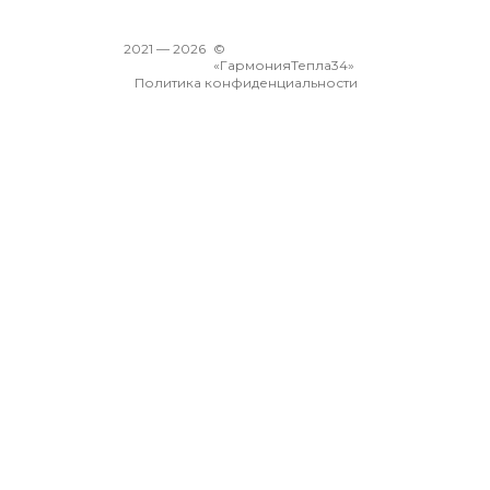
2021 —
2026
©
«ГармонияТепла34»
Политика конфиденциальности