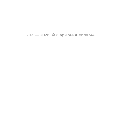
2021 —
2026
© «ГармонияТепла34»