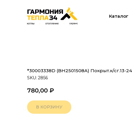
Каталог
*30003338D (BН2501508А) Покрыт.к/сг.13-2
SKU:
2856
780,00
₽
В КОРЗИНУ