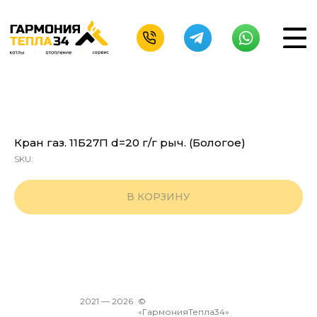
Кран газ. 11Б27П d=20 г/г рыч. (Бологое)
SKU:
В КОРЗИНУ
2021 —
2026
©
«ГармонияТепла34»