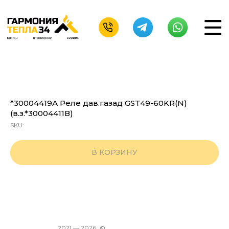
*30004419А Реле дав.газад GST49-60KR(N)
(в.з.*30004411В)
SKU:
В КОРЗИНУ
2021 —
2026
©