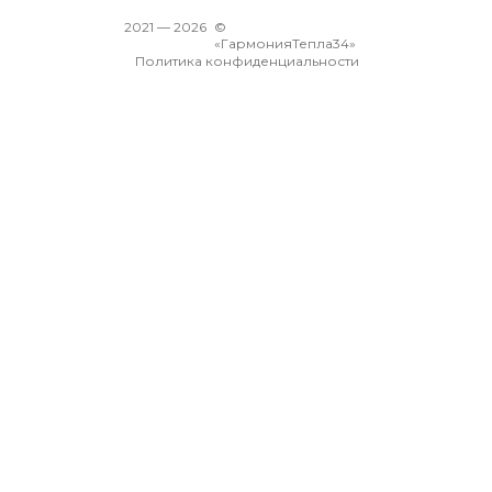
2021 —
2026
©
«ГармонияТепла34»
Политика конфиденциальности