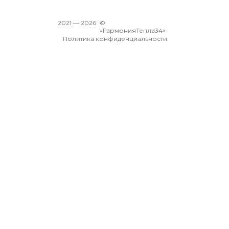
2021 —
2026
©
«ГармонияТепла34»
Политика конфиденциальности