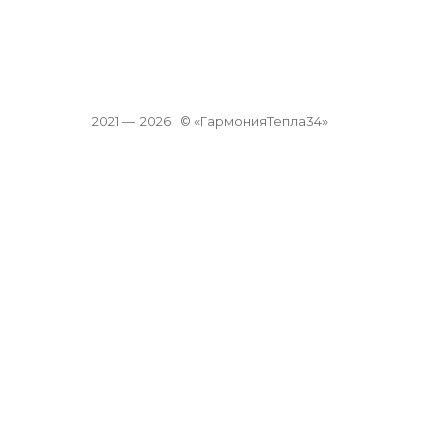
2021 —
2026
© «ГармонияТепла34»