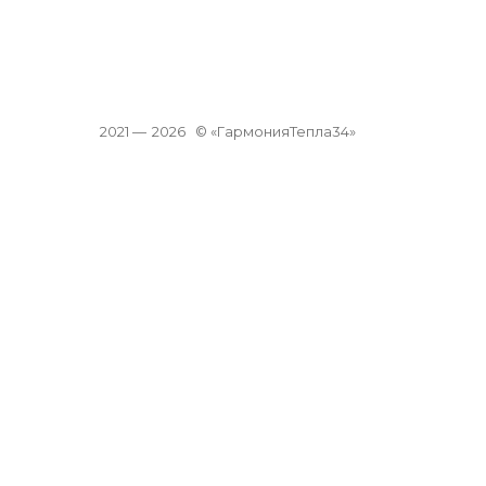
2021 —
2026
© «ГармонияТепла34»