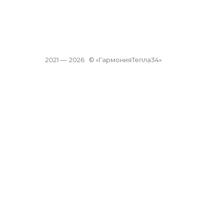
2021 —
2026
© «ГармонияТепла34»