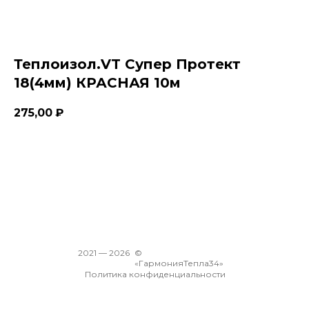
Теплоизол.VT Супер Протект
18(4мм) КРАСНАЯ 10м
275,00
₽
В корзину
2021 —
2026
©
«ГармонияТепла34»
Политика конфиденциальности