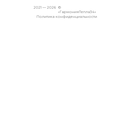
2021 —
2026
©
«ГармонияТепла34»
Политика конфиденциальности