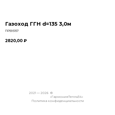
Газоход ГГН d=135 3,0м
ПР595157
2820,00
₽
В корзину
2021 —
2026
©
«ГармонияТепла34»
Политика конфиденциальности