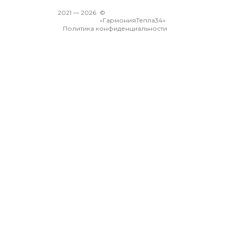
2021 —
2026
©
«ГармонияТепла34»
Политика конфиденциальности