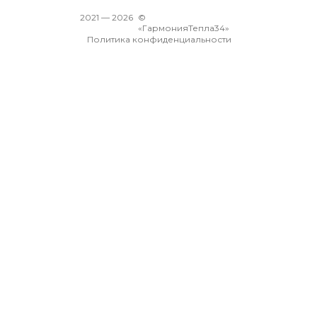
2021 —
2026
©
«ГармонияТепла34»
Политика конфиденциальности