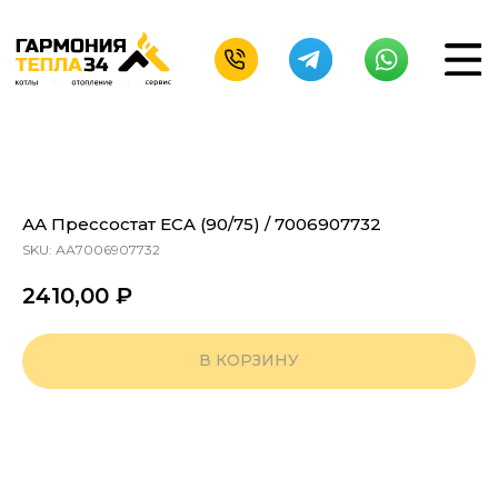
АА Прессостат ECA (90/75) / 7006907732
SKU:
АА7006907732
2410,00
₽
В КОРЗИНУ